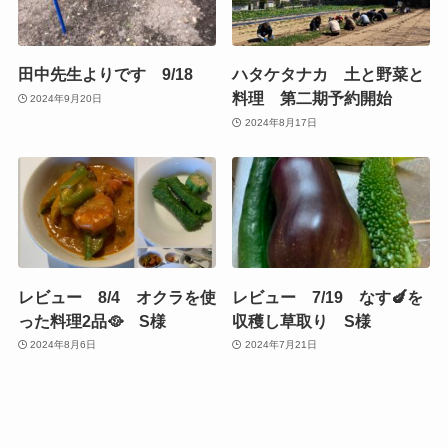
田中先生よりです 9/18
ハタケタナカ 土と野菜と
料理 第二期予約開始
2024年9月20日
2024年8月17日
レビュー 8/4 オクラを使
レビュー 7/19 なす🍆を
った料理2品🥘 S様
収穫し草取り S様
2024年8月6日
2024年7月21日