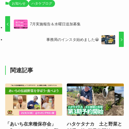
お知らせ
ハタケブログ
7月実施報告＆水曜日追加募集
事務局のインスタ始めました😀
関連記事
「あいち在来種保存会」
ハタケタナカ 土と野菜と